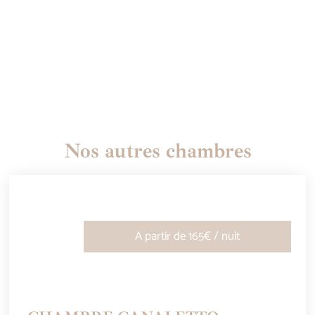
Besoin d'aide?
+ 33 (0)6 87 84 34 06
contact.latemplerie@gmail.com
Nos autres chambres
A partir de 165€ / nuit