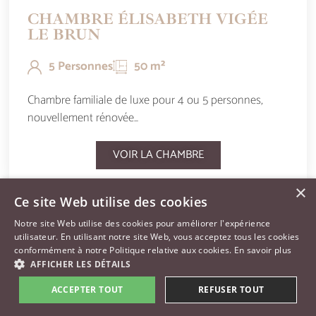
CHAMBRE ÉLISABETH VIGÉE
LE BRUN
5 Personnes
50 m²
Chambre familiale de luxe pour 4 ou 5 personnes,
nouvellement rénovée…
VOIR LA CHAMBRE
×
Ce site Web utilise des cookies
Notre site Web utilise des cookies pour améliorer l'expérience
utilisateur. En utilisant notre site Web, vous acceptez tous les cookies
conformément à notre Politique relative aux cookies.
En savoir plus
AFFICHER LES DÉTAILS
A partir de 145€ / nuit
ACCEPTER TOUT
REFUSER TOUT