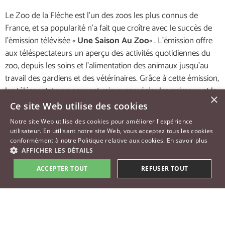
Le Zoo de la Flèche est l’un des zoos les plus connus de
France, et sa popularité n’a fait que croître avec le succès de
l’émission télévisée «
Une Saison Au Zoo
« . L’émission offre
aux téléspectateurs un aperçu des activités quotidiennes du
zoo, depuis les soins et l’alimentation des animaux jusqu’au
travail des gardiens et des vétérinaires. Grâce à cette émission,
les téléspectateurs peuvent mieux apprécier les animaux et le
×
dévouement nécessaire à la bonne marche d’un zoo. Pour
Ce site Web utilise des cookies
ceux qui prévoient de visiter le Zoo de la Flèche, regarder
Notre site Web utilise des cookies pour améliorer l'expérience
« Une Saison Au Zoo » à l’avance peut fournir une perspective
utilisateur. En utilisant notre site Web, vous acceptez tous les cookies
unique et un aperçu des opérations du zoo et des animaux qui
conformément à notre Politique relative aux cookies.
En savoir plus
AFFICHER LES DÉTAILS
l’habitent.
ACCEPTER TOUT
REFUSER TOUT
Vous pouvez voir l’émission sur leur chaîne Youtube ici :
https://www.youtube.com/@Unesaisonauzoo
En résumé