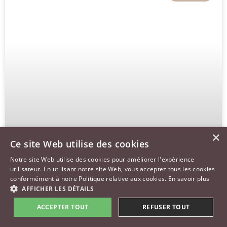
×
Ce site Web utilise des cookies
Notre site Web utilise des cookies pour améliorer l'expérience
utilisateur. En utilisant notre site Web, vous acceptez tous les cookies
conformément à notre Politique relative aux cookies.
En savoir plus
AFFICHER LES DÉTAILS
ACCEPTER TOUT
REFUSER TOUT