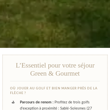
L’Essentiel pour votre séjour
Green & Gourmet
OÙ JOUER AU GOLF ET BIEN MANGER PRÈS DE LA
FLÈCHE ?
⛳
Parcours de renom :
Profitez de trois golfs
d'exception à proximité : Sablé-Solesmes (27